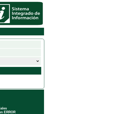
iales
 un ERROR